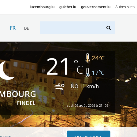
luxembourg.lu
guichet.lu
gouvernement.lu
Autres sites
FR
DE
21
24
°C
17
°C
NO
11
km/h
EMBOURG
FINDEL
Jeudi 06 août 2026 à 21h05
MES PRODUITS