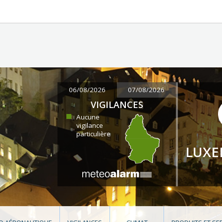
06/08/2026
07/08/2026
VIGILANCES
Aucune
vigilance
particulière
LUX