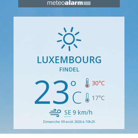
LUXEMBOURG
FINDEL
23
30
°C
17
°C
SE
9
km/h
Dimanche 09 août 2026 à 10h25