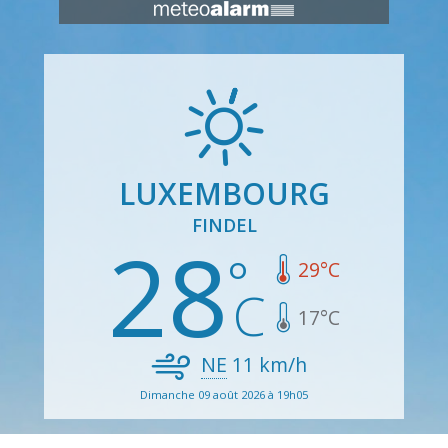
LUXEMBOURG
FINDEL
28
29
°C
17
°C
NE
11
km/h
Dimanche 09 août 2026 à 19h05