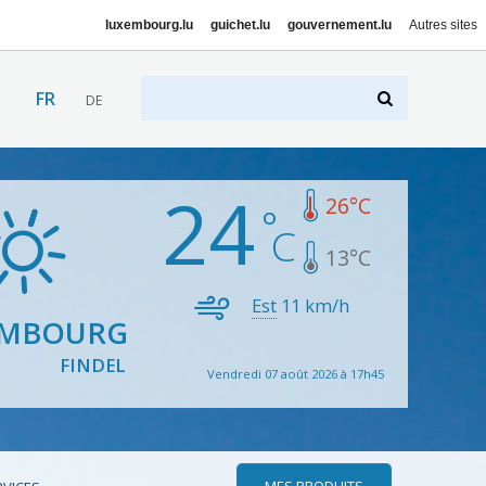
luxembourg.lu
guichet.lu
gouvernement.lu
Autres sites
FR
DE
24
26
°C
13
°C
Est
11
km/h
EMBOURG
FINDEL
Vendredi 07 août 2026 à 17h45
MES PRODUITS