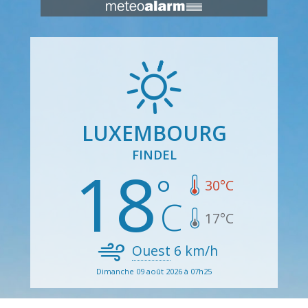
LUXEMBOURG
FINDEL
18
30
°C
17
°C
Ouest
6
km/h
Dimanche 09 août 2026 à 07h25