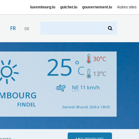
luxembourg.lu
guichet.lu
gouvernement.lu
Autres sites
FR
DE
25
30
°C
13
°C
NE
11
km/h
EMBOURG
FINDEL
Samedi 08 août 2026 à 13h55
MES PRODUITS