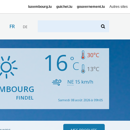
luxembourg.lu
guichet.lu
gouvernement.lu
Autres sites
FR
DE
16
30
°C
13
°C
NE
15
km/h
EMBOURG
FINDEL
Samedi 08 août 2026 à 09h05
MES PRODUITS