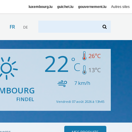
luxembourg.lu
guichet.lu
gouvernement.lu
Autres sites
FR
DE
22
26
°C
13
°C
7
km/h
EMBOURG
FINDEL
Vendredi 07 août 2026 à 13h45
MES PRODUITS