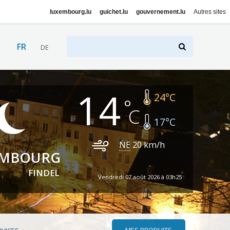
luxembourg.lu
guichet.lu
gouvernement.lu
Autres sites
FR
DE
14
24
°C
17
°C
NE
20
km/h
EMBOURG
FINDEL
Vendredi 07 août 2026 à 03h25
MES PRODUITS