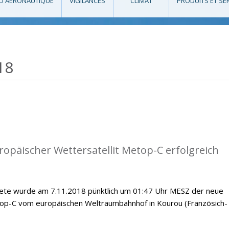
O AÉRONAUTIQUE
VIGILANCES
CLIMAT
PRODUITS ET SE
18
opäischer Wettersatellit Metop-C erfolgreich
kete wurde am 7.11.2018 pünktlich um 01:47 Uhr MESZ der neue
top-C vom europäischen Weltraumbahnhof in Kourou (Französich-