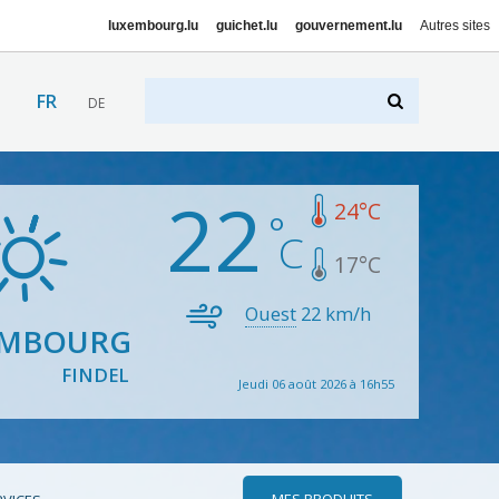
luxembourg.lu
guichet.lu
gouvernement.lu
Autres sites
FR
DE
22
24
°C
17
°C
Ouest
22
km/h
EMBOURG
FINDEL
Jeudi 06 août 2026 à 16h55
MES PRODUITS