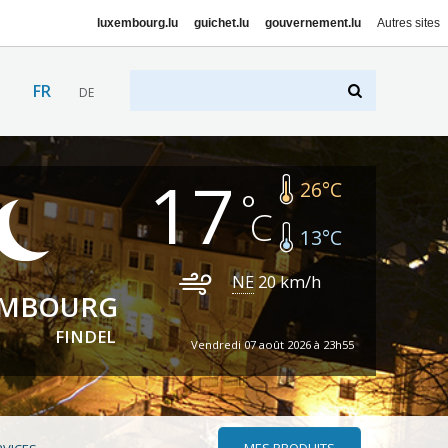
luxembourg.lu
guichet.lu
gouvernement.lu
Autres sites
FR
DE
17
26
°C
13
°C
NE
20
km/h
EMBOURG
FINDEL
Vendredi 07 août 2026 à 23h55
MES PRODUITS