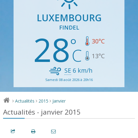
LUXEMBOURG
FINDEL
28
30
°C
13
°C
SE
6
km/h
Samedi 08 août 2026 à 20h16
Actualités
2015
Janvier
>
>
>
Actualités - janvier 2015