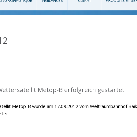
O AÉRONAUTIQUE
VIGILANCES
CLIMAT
PRODUITS ET SE
12
ettersatellit Metop-B erfolgreich gestartet
atellit Metop-B wurde am 17.09.2012 vom Weltraumbahnhof Bai
rtet.