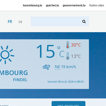
luxembourg.lu
guichet.lu
gouvernement.lu
Autres sites
FR
DE
15
30
°C
13
°C
NE
19
km/h
EMBOURG
FINDEL
Samedi 08 août 2026 à 08h55
MES PRODUITS