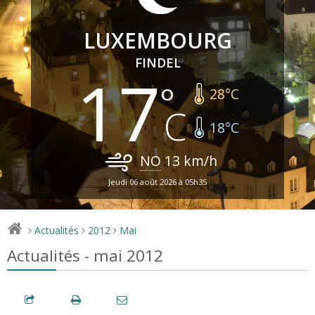
LUXEMBOURG
FINDEL
17
28
°C
18
°C
NO
13
km/h
Jeudi 06 août 2026 à 05h35
Actualités
2012
Mai
>
>
>
Actualités - mai 2012