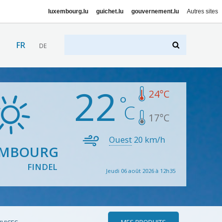
luxembourg.lu
guichet.lu
gouvernement.lu
Autres sites
FR
DE
22
24
°C
17
°C
Ouest
20
km/h
EMBOURG
FINDEL
Jeudi 06 août 2026 à 12h35
MES PRODUITS