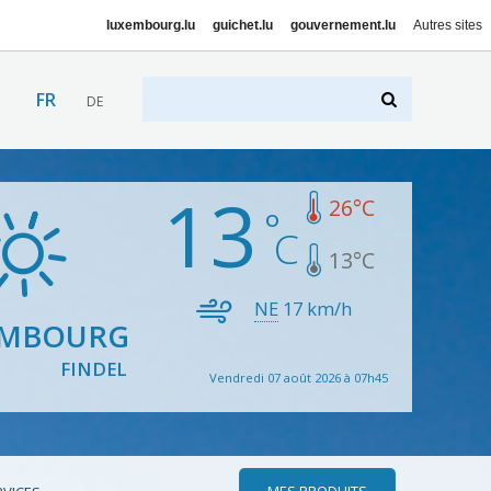
luxembourg.lu
guichet.lu
gouvernement.lu
Autres sites
FR
DE
13
26
°C
13
°C
NE
17
km/h
EMBOURG
FINDEL
Vendredi 07 août 2026 à 07h45
MES PRODUITS