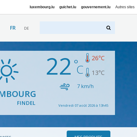
luxembourg.lu
guichet.lu
gouvernement.lu
Autres sites
FR
DE
22
26
°C
13
°C
7
km/h
EMBOURG
FINDEL
Vendredi 07 août 2026 à 13h45
MES PRODUITS