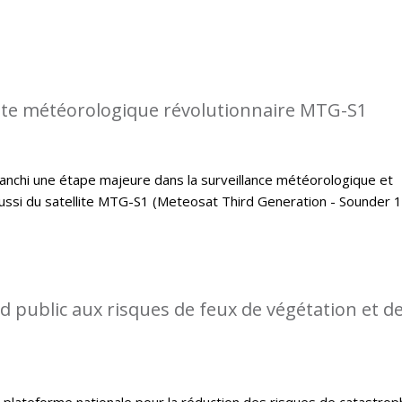
llite météorologique révolutionnaire MTG-S1
 franchi une étape majeure dans la surveillance météorologique et
éussi du satellite MTG-S1 (Meteosat Third Generation - Sounder 1
d public aux risques de feux de végétation et d
 plateforme nationale pour la réduction des risques de catastrop