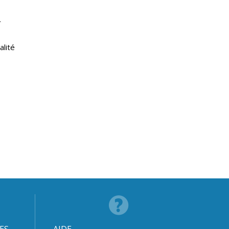
r
s
alité