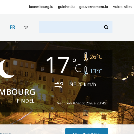
luxembourg.lu
guichet.lu
gouvernement.lu
Autres sites
FR
DE
17
26
°C
13
°C
NE
20
km/h
EMBOURG
FINDEL
Vendredi 07 août 2026 à 23h45
MES PRODUITS