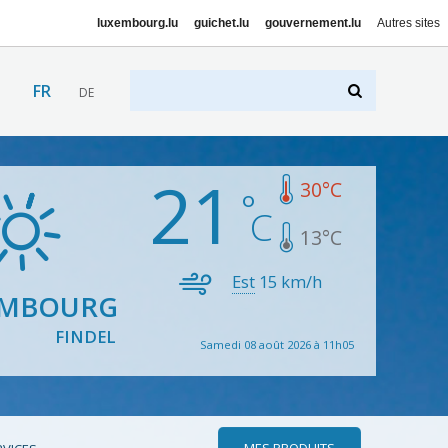
luxembourg.lu
guichet.lu
gouvernement.lu
Autres sites
FR
DE
21
30
°C
13
°C
Est
15
km/h
EMBOURG
FINDEL
Samedi 08 août 2026 à 11h05
MES PRODUITS