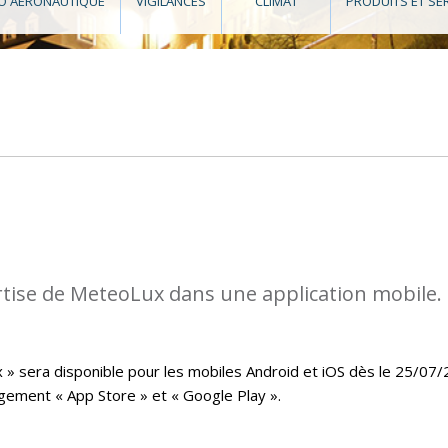
O AÉRONAUTIQUE
VIGILANCES
CLIMAT
PRODUITS ET SE
rtise de MeteoLux dans une application mobile.
x » sera disponible pour les mobiles Android et iOS dès le 25/07
rgement « App Store » et « Google Play ».