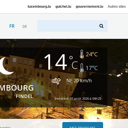
luxembourg.lu
guichet.lu
gouvernement.lu
Autres sites
FR
DE
14
24
°C
17
°C
NE
20
km/h
EMBOURG
FINDEL
Vendredi 07 août 2026 à 04h25
MES PRODUITS