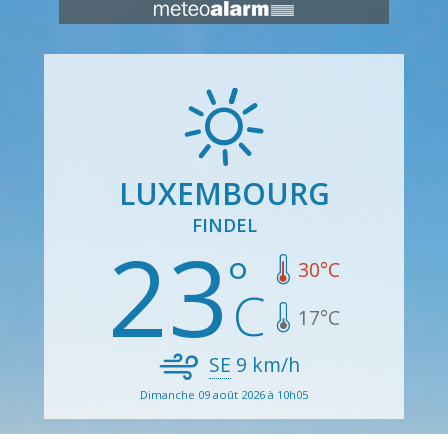
LUXEMBOURG
FINDEL
23
30
°C
17
°C
SE
9
km/h
Dimanche 09 août 2026 à 10h05