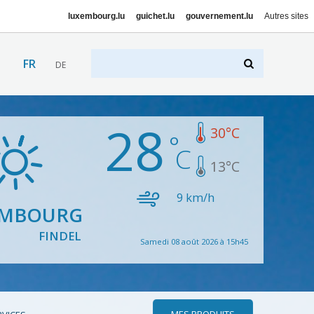
luxembourg.lu
guichet.lu
gouvernement.lu
Autres sites
FR
DE
28
30
°C
13
°C
9
km/h
EMBOURG
FINDEL
Samedi 08 août 2026 à 15h45
MES PRODUITS