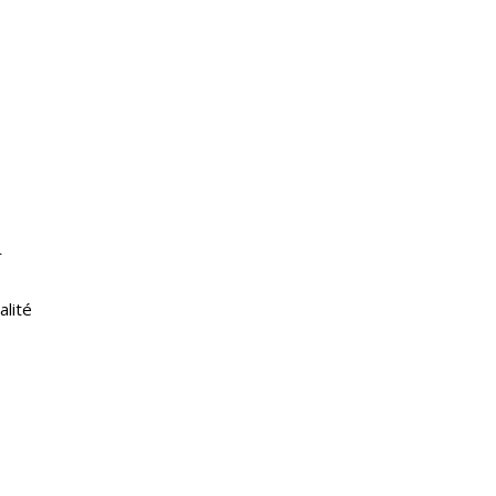
r
s
alité