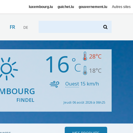
luxembourg.lu
guichet.lu
gouvernement.lu
Autres sites
FR
DE
16
28
°C
18
°C
Ouest
15
km/h
EMBOURG
FINDEL
Jeudi 06 août 2026 à 06h25
MES PRODUITS