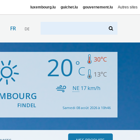
luxembourg.lu
guichet.lu
gouvernement.lu
Autres sites
FR
DE
20
30
°C
13
°C
NE
17
km/h
EMBOURG
FINDEL
Samedi 08 août 2026 à 10h46
MES PRODUITS