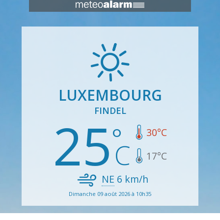
LUXEMBOURG
FINDEL
25
30
°C
17
°C
NE
6
km/h
Dimanche 09 août 2026 à 10h35