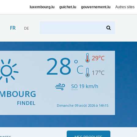
luxembourg.lu
guichet.lu
gouvernement.lu
Autres sites
FR
DE
28
29
°C
17
°C
SO
19
km/h
EMBOURG
FINDEL
Dimanche 09 août 2026 à 14h15
MES PRODUITS