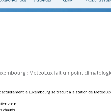
O AÉRONAUTIQUE
VIGILANCES
CLIMAT
PRODUITS ET SE
uxembourg : MeteoLux fait un point climatolog
t actuellement le Luxembourg se traduit à la station de MeteoLu
illet 2018
lus chauds