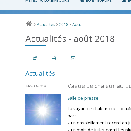
MÉTÉO AU LUXEMBOURG
MÉTÉO EN EUROPE
MÉTÉ
Actualités
2018
Août
>
>
>
Actualités - août 2018
Actualités
Vague de chaleur au L
1er-08-2018
Salle de presse
La vague de chaleur que connaî
par :
un ensoleillement record en ju
un mois de juillet parmi les p