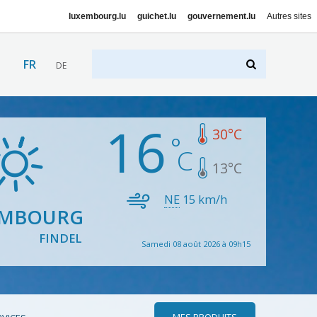
luxembourg.lu
guichet.lu
gouvernement.lu
Autres sites
FR
DE
16
30
°C
13
°C
NE
15
km/h
EMBOURG
FINDEL
Samedi 08 août 2026 à 09h15
MES PRODUITS