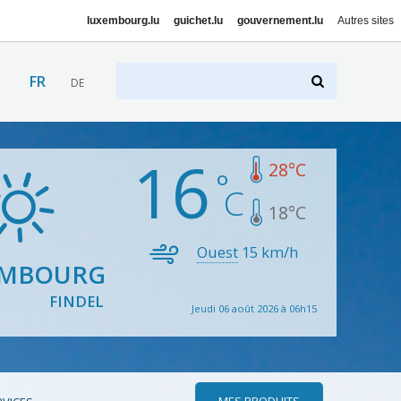
luxembourg.lu
guichet.lu
gouvernement.lu
Autres sites
FR
DE
16
28
°C
18
°C
Ouest
15
km/h
EMBOURG
FINDEL
Jeudi 06 août 2026 à 06h15
MES PRODUITS