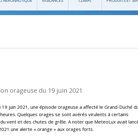
O AÉRONAUTIQUE
VIGILANCES
CLIMAT
PRODUITS ET SE
ion orageuse du 19 juin 2021
i 19 juin 2021, une épisode orageuse a affecté le Grand-Duché d
eures. Quelques orages se sont avérés virulents à certains
du vent et des chutes de grêle. A noter que MeteoLux avait lanc
 2021 une alerte « orange » aux orages forts.