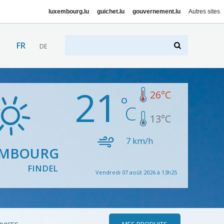
luxembourg.lu
guichet.lu
gouvernement.lu
Autres sites
FR
DE
21
26
°C
13
°C
7
km/h
EMBOURG
FINDEL
Vendredi 07 août 2026 à 13h25
MES PRODUITS