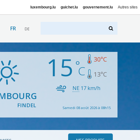
luxembourg.lu
guichet.lu
gouvernement.lu
Autres sites
FR
DE
15
30
°C
13
°C
NE
17
km/h
EMBOURG
FINDEL
Samedi 08 août 2026 à 08h15
MES PRODUITS