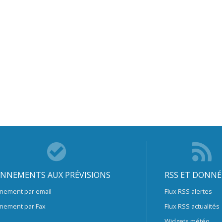
NNEMENTS AUX PRÉVISIONS
RSS ET DONNÉ
nement par email
Flux RSS alertes
nement par Fax
Flux RSS actualités
Widgets météo