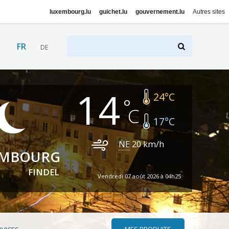
luxembourg.lu
guichet.lu
gouvernement.lu
Autres sites
FR
DE
14
24
°C
17
°C
NE
20
km/h
EMBOURG
FINDEL
Vendredi 07 août 2026 à 04h25
MES PRODUITS