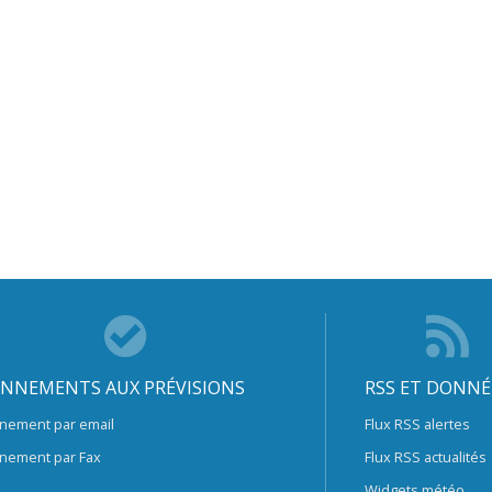
NNEMENTS AUX PRÉVISIONS
RSS ET DONNÉ
nement par email
Flux RSS alertes
nement par Fax
Flux RSS actualités
Widgets météo