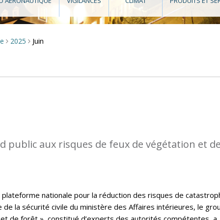
O AÉRONAUTIQUE
VIGILANCES
CLIMAT
PRODUITS ET SE
Juin
se
2025
>
>
d public aux risques de feux de végétation et d
 plateforme nationale pour la réduction des risques de catastrop
e de la sécurité civile du ministère des Affaires intérieures, le gr
 et de forêt », constitué d’experts des autorités compétentes, a