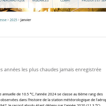
O AÉRONAUTIQUE
VIGILANCES
CLIMAT
PRODUITS ET SE
Janvier
resse
2025
>
>
des années les plus chaudes jamais enregistrée
annuelle de 10.5 °C, l’année 2024 se classe au 8ème rang des
observées dans l’histoire de la station météorologique de l’aéro
47, le record absolu étant détenu par l’année 2020 (11.3 °C).