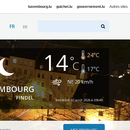
luxembourg.lu
guichet.lu
gouvernement.lu
Autres sites
FR
DE
14
24
°C
17
°C
NE
20
km/h
EMBOURG
FINDEL
Vendredi 07 août 2026 à 03h45
MES PRODUITS