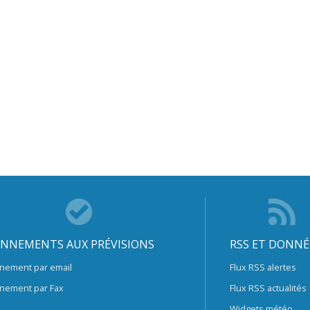
NNEMENTS AUX PRÉVISIONS
RSS ET DONNÉ
nement par email
Flux RSS alertes
nement par Fax
Flux RSS actualités
Widgets météo