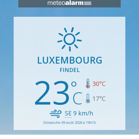
LUXEMBOURG
FINDEL
23
30
°C
17
°C
SE
9
km/h
Dimanche 09 août 2026 à 10h15