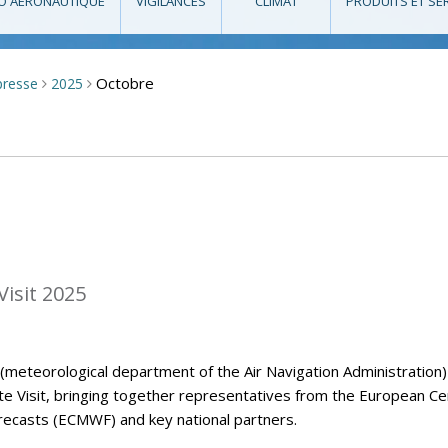
O AÉRONAUTIQUE
VIGILANCES
CLIMAT
PRODUITS ET SE
Octobre
presse
2025
>
>
isit 2025
eteorological department of the Air Navigation Administration)
Visit, bringing together representatives from the European Ce
casts (ECMWF) and key national partners.