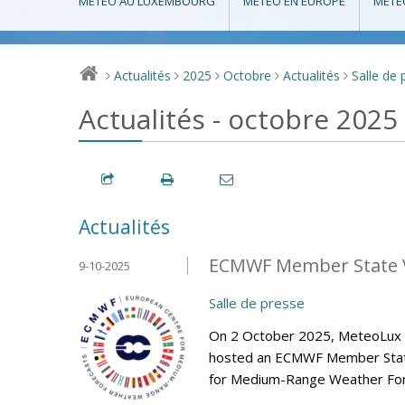
MÉTÉO AU LUXEMBOURG
MÉTÉO EN EUROPE
MÉTÉ
Actualités
2025
Octobre
Actualités
Salle de 
>
>
>
>
>
Actualités - octobre 2025
Actualités
ECMWF Member State V
9-10-2025
Salle de presse
On 2 October 2025, MeteoLux (m
hosted an ECMWF Member State 
for Medium-Range Weather Fore