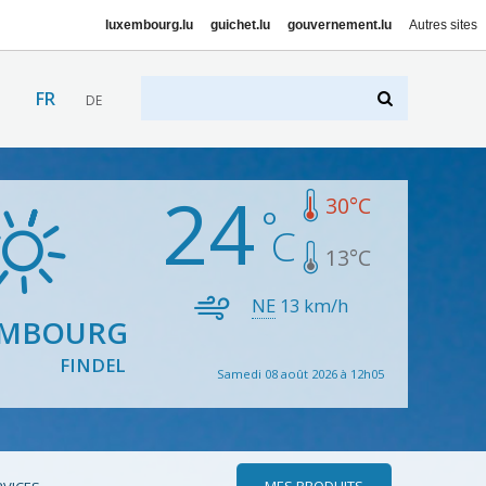
luxembourg.lu
guichet.lu
gouvernement.lu
Autres sites
FR
DE
24
30
°C
13
°C
NE
13
km/h
EMBOURG
FINDEL
Samedi 08 août 2026 à 12h05
MES PRODUITS