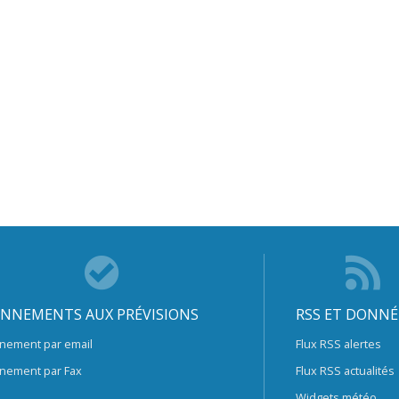
NNEMENTS AUX PRÉVISIONS
RSS ET DONNÉ
nement par email
Flux RSS alertes
nement par Fax
Flux RSS actualités
Widgets météo