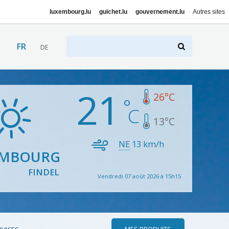
luxembourg.lu
guichet.lu
gouvernement.lu
Autres sites
FR
DE
21
26
°C
13
°C
NE
13
km/h
EMBOURG
FINDEL
Vendredi 07 août 2026 à 15h15
MES PRODUITS