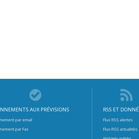
NNEMENTS AUX PRÉVISIONS
RSS ET DONNÉ
nement par email
Flux RSS alertes
nement par Fax
Flux RSS actualités
Widgets météo