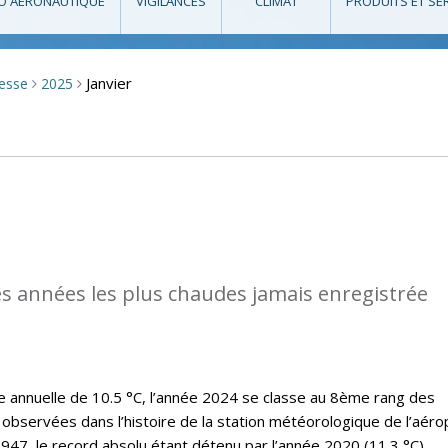
O AÉRONAUTIQUE
VIGILANCES
CLIMAT
PRODUITS ET SE
Janvier
resse
2025
>
>
des années les plus chaudes jamais enregistrée
annuelle de 10.5 °C, l’année 2024 se classe au 8ème rang des
observées dans l’histoire de la station météorologique de l’aéro
47, le record absolu étant détenu par l’année 2020 (11.3 °C).