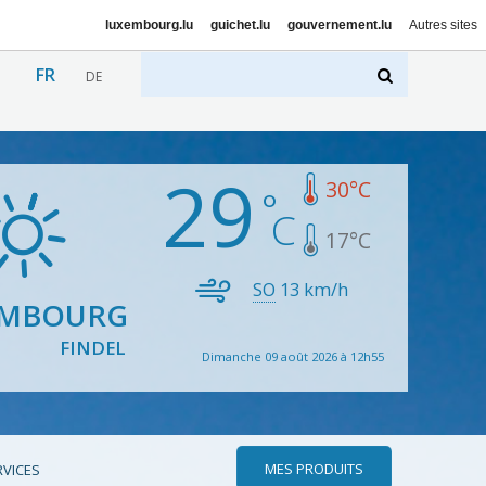
luxembourg.lu
guichet.lu
gouvernement.lu
Autres sites
FR
DE
29
30
°C
17
°C
SO
13
km/h
EMBOURG
FINDEL
Dimanche 09 août 2026 à 12h55
MES PRODUITS
RVICES