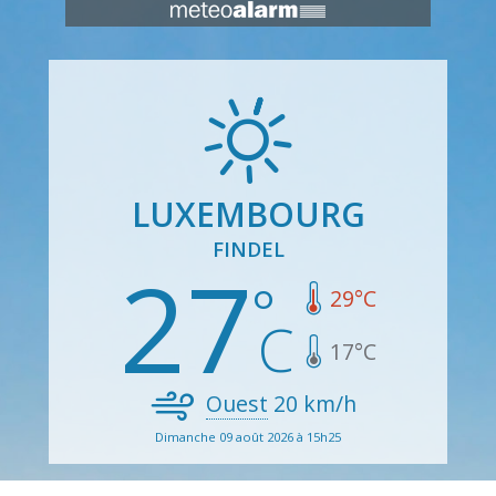
LUXEMBOURG
FINDEL
27
29
°C
17
°C
Ouest
20
km/h
Dimanche 09 août 2026 à 15h25