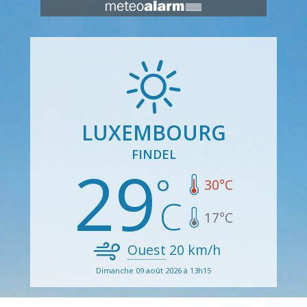
LUXEMBOURG
FINDEL
29
30
°C
17
°C
Ouest
20
km/h
Dimanche 09 août 2026 à 13h15