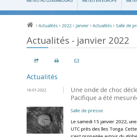
MÉTÉO AU LUXEMBOURG
MÉTÉO EN EUROPE
MÉTÉ
Actualités
2022
Janvier
Actualités
Salle de p
>
>
>
>
>
Actualités - janvier 2022
Actualités
Une onde de choc décl
16-01-2022
Pacifique a été mesur
Salle de presse
Le samedi 15 janvier 2022, une
UTC près des îles Tonga. Cette
s’est propagée autour du globe