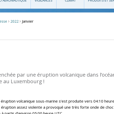
O AÉRONAUTIQUE
VIGILANCES
CLIMAT
PRODUITS ET SE
Janvier
resse
2022
>
>
enchée par une éruption volcanique dans l’océa
ée au Luxembourg !
 éruption volcanique sous-marine s’est produite vers 04:10 heur
 éruption assez violente a provoqué une très forte onde de choc
 à partir d’environ 05:00 heure UTC.