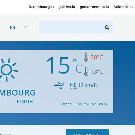
luxembourg.lu
guichet.lu
gouvernement.lu
Autres sites
FR
DE
15
30
°C
13
°C
NE
19
km/h
EMBOURG
FINDEL
Samedi 08 août 2026 à 08h35
MES PRODUITS