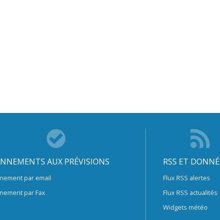
NNEMENTS AUX PRÉVISIONS
RSS ET DONNÉ
nement par email
Flux RSS alertes
nement par Fax
Flux RSS actualités
Widgets météo