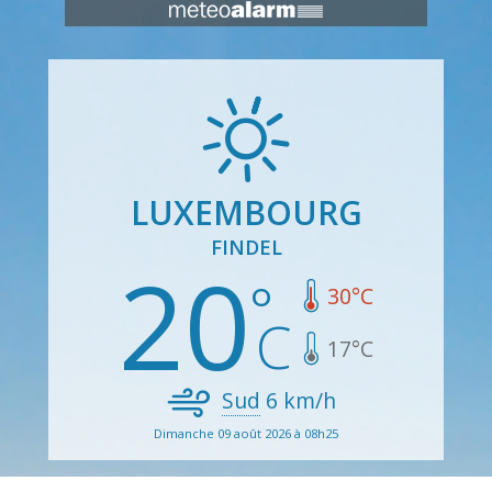
LUXEMBOURG
FINDEL
20
30
°C
17
°C
Sud
6
km/h
Dimanche 09 août 2026 à 08h25