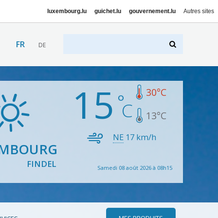
luxembourg.lu
guichet.lu
gouvernement.lu
Autres sites
FR
DE
15
30
°C
13
°C
NE
17
km/h
EMBOURG
FINDEL
Samedi 08 août 2026 à 08h15
MES PRODUITS