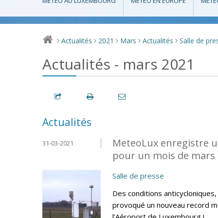
MÉTÉO AU LUXEMBOURG
MÉTÉO EN EUROPE
MÉTÉ
Actualités
2021
Mars
Actualités
Salle de pre
>
>
>
>
>
Actualités - mars 2021
Actualités
MeteoLux enregistre u
31-03-2021
pour un mois de mars 
Salle de presse
Des conditions anticycloniques
provoqué un nouveau record me
l’Aéroport de Luxembourg !