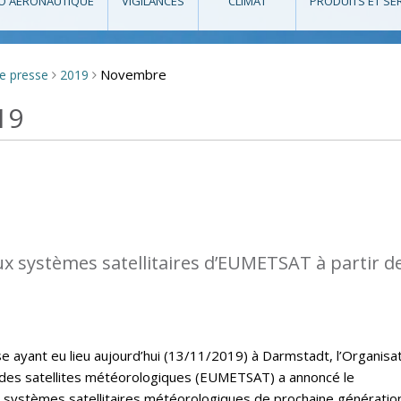
O AÉRONAUTIQUE
VIGILANCES
CLIMAT
PRODUITS ET SE
Novembre
de presse
2019
>
>
19
 systèmes satellitaires d’EUMETSAT à partir d
e ayant eu lieu aujourd’hui (13/11/2019) à Darmstadt, l’Organisa
 des satellites météorologiques (EUMETSAT) a annoncé le
systèmes satellitaires météorologiques de prochaine génératio