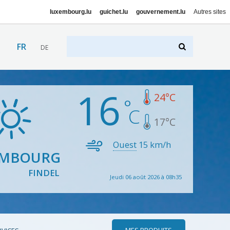
luxembourg.lu
guichet.lu
gouvernement.lu
Autres sites
FR
DE
16
24
°C
17
°C
Ouest
15
km/h
EMBOURG
FINDEL
Jeudi 06 août 2026 à 08h35
MES PRODUITS