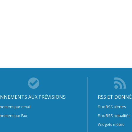
NNEMENTS AUX PRÉVISIONS
RSS ET DONNÉ
nement par email
Flux RSS alertes
nement par Fax
Flux RSS actualités
Widgets météo