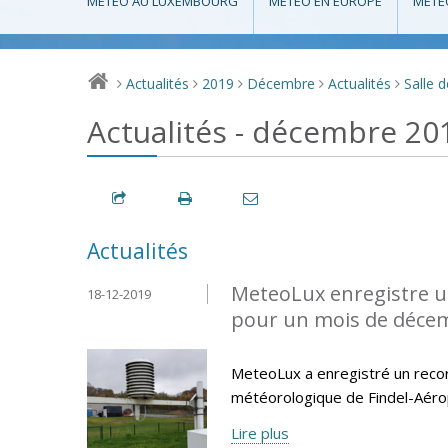
MÉTÉO AU LUXEMBOURG
MÉTÉO EN EUROPE
MÉTÉ
Actualités
2019
Décembre
Actualités
Salle 
>
>
>
>
>
Actualités - décembre 20
Actualités
MeteoLux enregistre u
18-12-2019
pour un mois de déce
MeteoLux a enregistré un reco
météorologique de Findel-Aéro
Lire plus