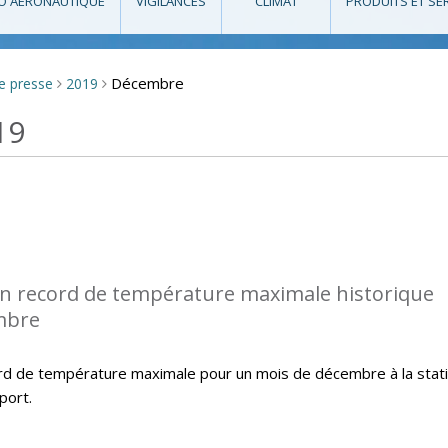
O AÉRONAUTIQUE
VIGILANCES
CLIMAT
PRODUITS ET SE
Décembre
de presse
2019
>
>
19
n record de température maximale historique
mbre
rd de température maximale pour un mois de décembre à la stat
port.