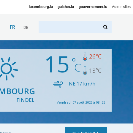
luxembourg.lu
guichet.lu
gouvernement.lu
Autres sites
FR
DE
15
26
°C
13
°C
NE
17
km/h
EMBOURG
FINDEL
Vendredi 07 août 2026 à 08h35
MES PRODUITS