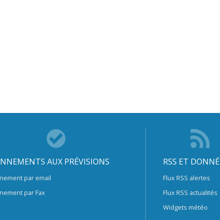
NNEMENTS AUX PRÉVISIONS
RSS ET DONNÉ
nement par email
Flux RSS alertes
nement par Fax
Flux RSS actualités
Widgets météo