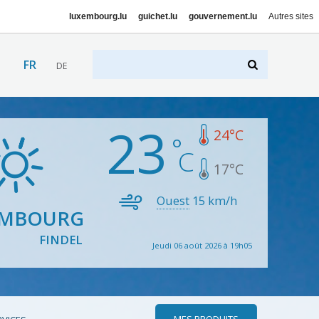
luxembourg.lu
guichet.lu
gouvernement.lu
Autres sites
FR
DE
23
24
°C
17
°C
Ouest
15
km/h
EMBOURG
FINDEL
Jeudi 06 août 2026 à 19h05
MES PRODUITS