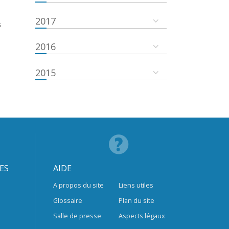
2017
s
2016
2015
ES
AIDE
A propos du site
Liens utiles
Glossaire
Plan du site
Salle de presse
Aspects légaux