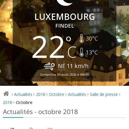
LUXEMBOURG
FINDEL
22
30
°C
13
°C
NE
11
km/h
Dimanche 09 août 2026 à 00h45
Actualités
2018
Octobre
Actualités
Salle de presse
>
>
>
>
>
>
Octobre
2018
>
Actualités - octobre 2018