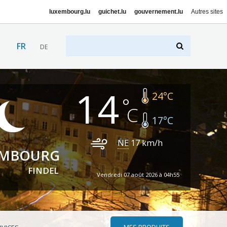
luxembourg.lu
guichet.lu
gouvernement.lu
Autres sites
FR
DE
14
24
°C
17
°C
NE
17
km/h
EMBOURG
FINDEL
Vendredi 07 août 2026 à 04h55
MES PRODUITS