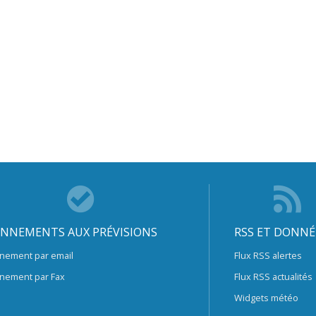
NNEMENTS AUX PRÉVISIONS
RSS ET DONNÉ
nement par email
Flux RSS alertes
nement par Fax
Flux RSS actualités
Widgets météo