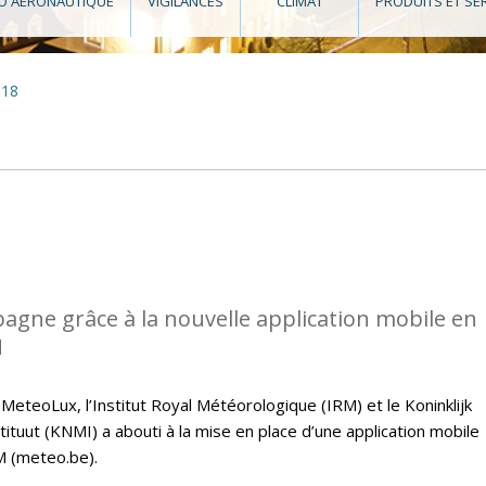
O AÉRONAUTIQUE
VIGILANCES
CLIMAT
PRODUITS ET SE
018
gne grâce à la nouvelle application mobile en
M
 MeteoLux, l’Institut Royal Météorologique (IRM) et le Koninklijk
tuut (KNMI) a abouti à la mise en place d’une application mobile
M (meteo.be).