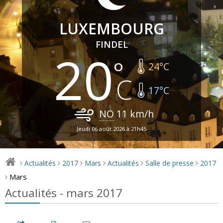
LUXEMBOURG
FINDEL
20
24
°C
17
°C
NO
11
km/h
Jeudi 06 août 2026 à 21h45
Actualités
2017
Mars
Actualités
Salle de presse
2017
>
>
>
>
>
>
Mars
>
Actualités - mars 2017