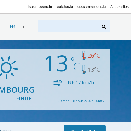
luxembourg.lu
guichet.lu
gouvernement.lu
Autres sites
FR
DE
13
26
°C
13
°C
NE
17
km/h
EMBOURG
FINDEL
Samedi 08 août 2026 à 06h05
MES PRODUITS