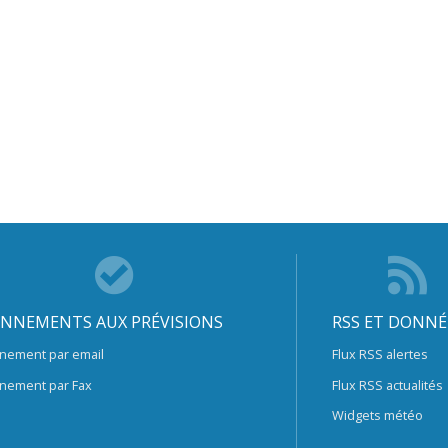
NNEMENTS AUX PRÉVISIONS
RSS ET DONNÉ
nement par email
Flux RSS alertes
nement par Fax
Flux RSS actualités
Widgets météo