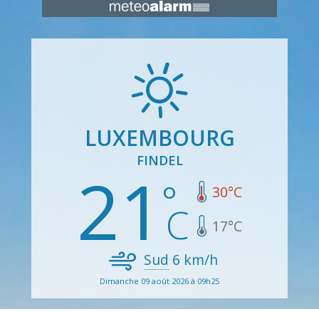
LUXEMBOURG
FINDEL
21
30
°C
17
°C
Sud
6
km/h
Dimanche 09 août 2026 à 09h25