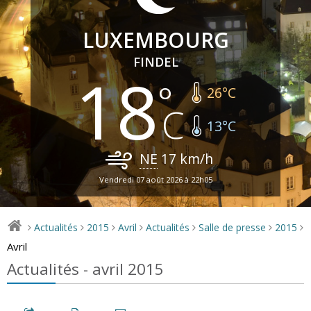
LUXEMBOURG
FINDEL
18
26
°C
13
°C
NE
17
km/h
Vendredi 07 août 2026 à 22h05
Actualités
2015
Avril
Actualités
Salle de presse
2015
>
>
>
>
>
>
>
Avril
Actualités - avril 2015